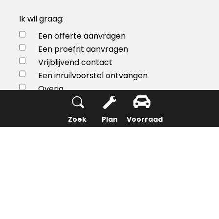
Ik wil graag:
Een offerte aanvragen
Een proefrit aanvragen
Vrijblijvend contact
Een inruilvoorstel ontvangen
Overig
Zoek
Plan
Voorraad
Heeft u interesse in een laadpaal?
Ja
Nee
Bericht