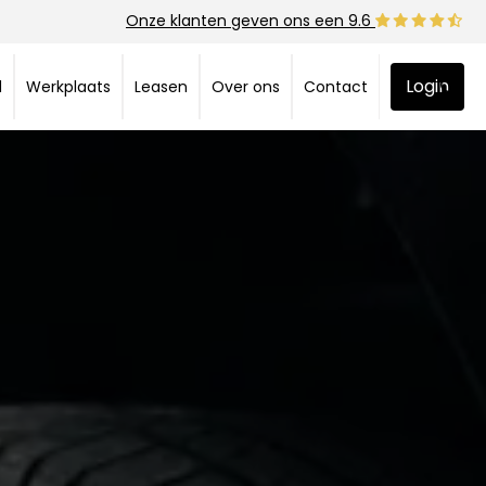
Onze klanten geven ons een 9.6
Login
d
Werkplaats
Leasen
Over ons
Contact