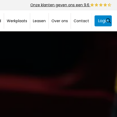
Onze klanten geven ons een 9.6
Login
d
Werkplaats
Leasen
Over ons
Contact