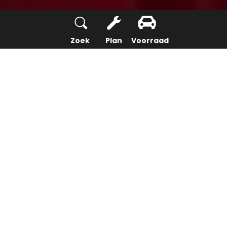
Zoek
Plan
Voorraad
Onderdelen
Bij Mulder Van Mill kunt u ook terecht wanneer uzelf
een klein onderdeel wilt vervangen. Al onze