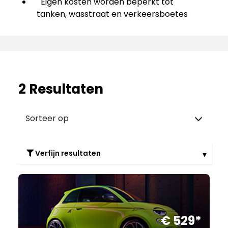
Eigen kosten worden beperkt tot
tanken, wasstraat en verkeersboetes
2
Resultaten
Sorteer op
Prijs van laag naar
hoog
Verfijn resultaten
Prijs van hoog naar
laag
Merk
Abarth
Van A tot Z
Model
Van z tot A
500E
Prijs
€ 529*
600E