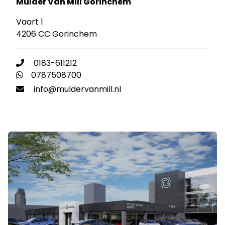
Mulder Van Mill Gorinchem
Vaart 1
4206 CC Gorinchem
0183-611212
0787508700
info@muldervanmill.nl