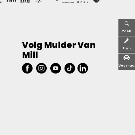
Zoek
Volg Mulder Van
Plan
Mill
Voorra