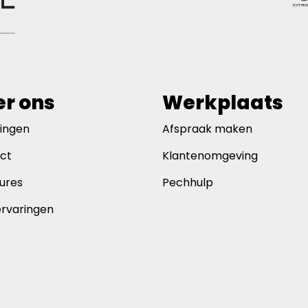
r ons
Werkplaats
gingen
Afspraak maken
ct
Klantenomgeving
ures
Pechhulp
ervaringen