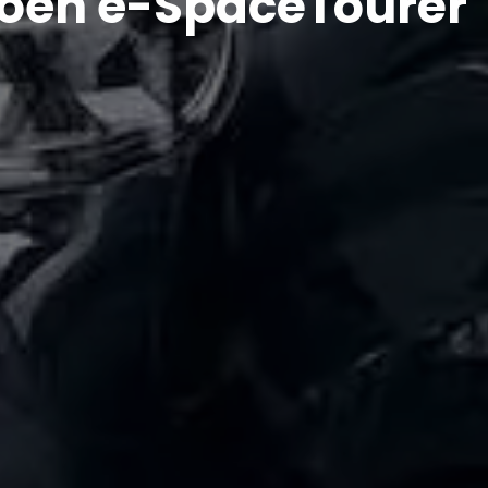
roën ë-SpaceTourer