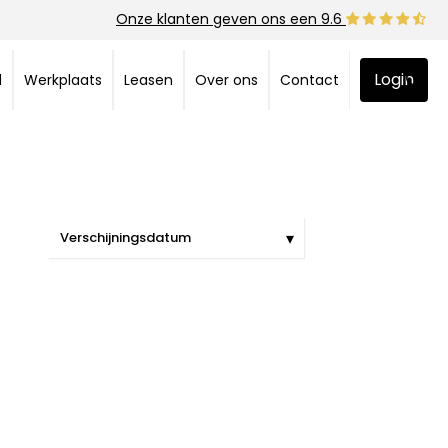
Onze klanten geven ons een 9.6
Login
d
Werkplaats
Leasen
Over ons
Contact