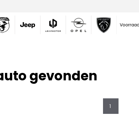
Voorraa
 auto gevonden
1