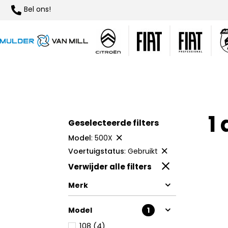
Bel ons!
1
Geselecteerde filters
Model
:
500X
Voertuigstatus
:
Gebruikt
Verwijder alle filters
Merk
Model
1
108 (4)