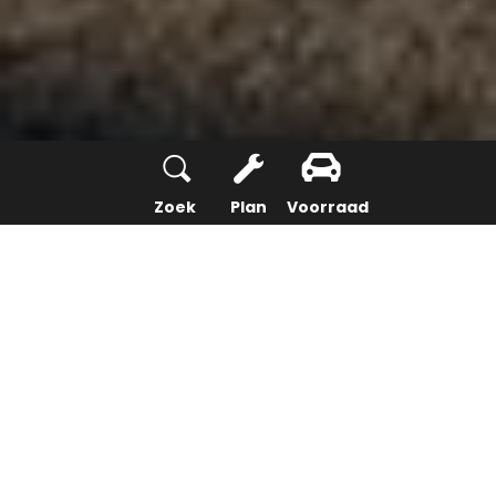
Zoek
Plan
Voorraad
Tot 75 km
ELEKTRISCH RIJBEREIK
Eenvoudig opladen
100% OPGELADEN IN MINDER DAN 4 UUR
Tot 8 jaar garantie
OF 160.000 KM