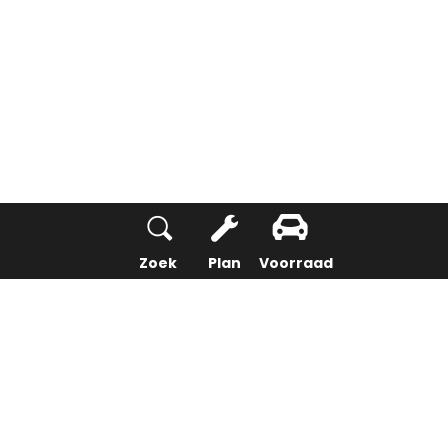
Zoek
Plan
Voorraad
Home
Opel
Personenauto's
Modellen
Corsa