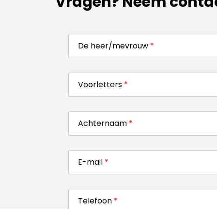
Vragen? Neem contac
De heer/mevrouw
*
Voorletters
*
Achternaam
*
E-mail
*
Telefoon
*