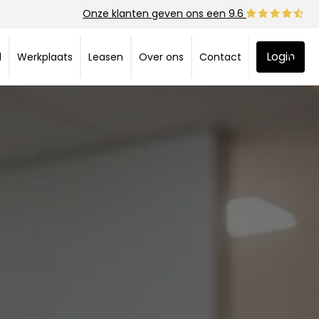
Onze klanten geven ons een 9.6
Login
d
Werkplaats
Leasen
Over ons
Contact