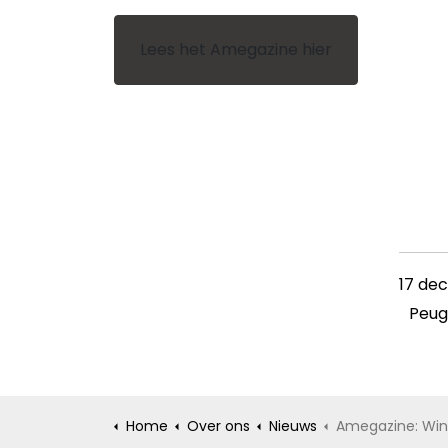
Lees het Amegazine hier
17 dec
Peug
Home
Over ons
Nieuws
Amegazine: Wintere