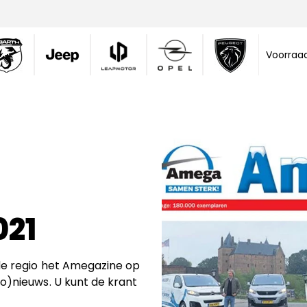
Voorraa
021
 de regio het Amegazine op
to)nieuws. U kunt de krant