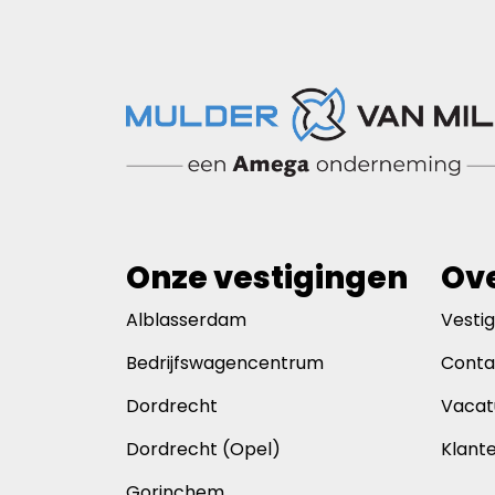
Onze vestigingen
Ove
Alblasserdam
Vesti
Bedrijfswagencentrum
Conta
Dordrecht
Vacat
Dordrecht (Opel)
Klant
Gorinchem