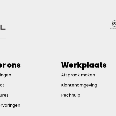
r ons
Werkplaats
gingen
Afspraak maken
ct
Klantenomgeving
ures
Pechhulp
ervaringen