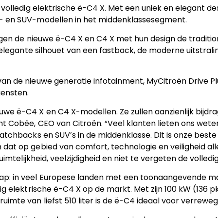
 volledig elektrische ë-C4 X. Met een uniek en elegant de
k- en SUV-modellen in het middenklassesegment.
dagen de nieuwe ë-C4 X en C4 X met hun design de traditio
 elegante silhouet van een fastback, de moderne uitstralin
an de nieuwe generatie infotainment, MyCitroën Drive Plu
iensten.
we ë-C4 X en C4 X-modellen. Ze zullen aanzienlijk bijdr
nt Cobée, CEO van Citroën. “Veel klanten lieten ons wet
atchbacks en SUV’s in de middenklasse. Dit is onze beste
dat op gebied van comfort, technologie en veiligheid all
uimtelijkheid, veelzijdigheid en niet te vergeten de volledig
p: in veel Europese landen met een toonaangevende mark
dig elektrische ë-C4 X op de markt. Met zijn 100 kW (136
imte van liefst 510 liter is de ë-C4 ideaal voor verreweg