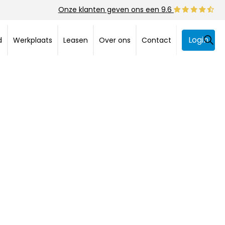
Onze klanten geven ons een 9.6
Login
d
Werkplaats
Leasen
Over ons
Contact