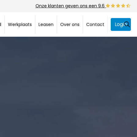
Onze klanten geven ons een 9.6
Login
d
Werkplaats
Leasen
Over ons
Contact