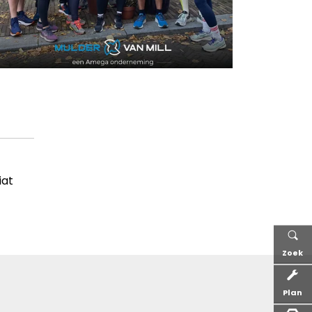
iat
Zoek
Plan