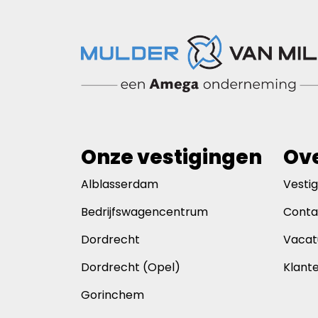
Onze vestigingen
Ove
Alblasserdam
Vesti
Bedrijfswagencentrum
Conta
Dordrecht
Vacat
Dordrecht (Opel)
Klant
Gorinchem