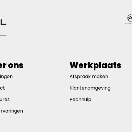
r ons
Werkplaats
gingen
Afspraak maken
ct
Klantenomgeving
ures
Pechhulp
ervaringen