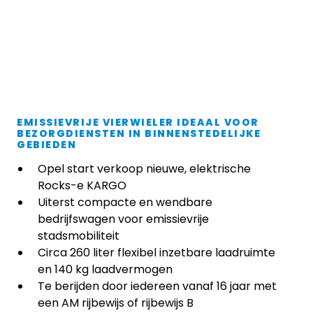
Rocks-e KARGO te
koop vanaf € 7.399,-
EMISSIEVRIJE VIERWIELER IDEAAL VOOR
BEZORGDIENSTEN IN BINNENSTEDELIJKE
GEBIEDEN
Opel start verkoop nieuwe, elektrische
Rocks-e KARGO
Uiterst compacte en wendbare
bedrijfswagen voor emissievrije
stadsmobiliteit
Circa 260 liter flexibel inzetbare laadruimte
en 140 kg laadvermogen
Te berijden door iedereen vanaf 16 jaar met
een AM rijbewijs of rijbewijs B