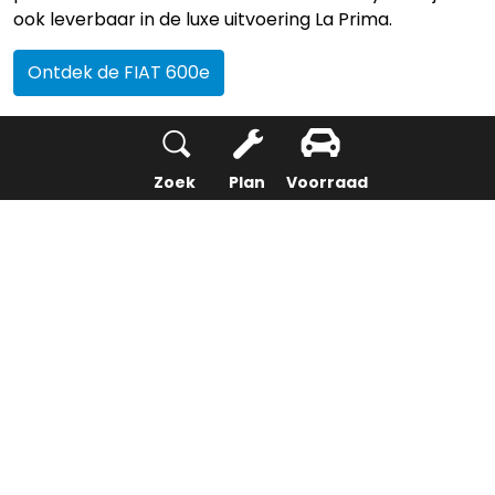
ook leverbaar in de luxe uitvoering La Prima.
Ontdek de FIAT 600e
Geïnteresseerd in de nieuwe Fiat
Zoek
Plan
Voorraad
600e?
NEEM DAN NU CONTACT MET ONS OP!
De heer/mevrouw
*
Voorletters
*