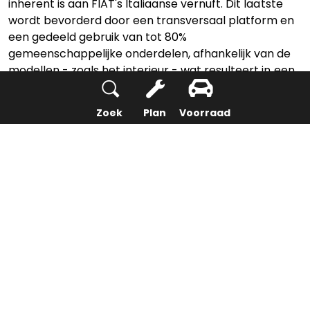
inherent is aan FIAT's Italiaanse vernuft. Dit laatste
wordt bevorderd door een transversaal platform en
een gedeeld gebruik van tot 80%
gemeenschappelijke onderdelen, afhankelijk van de
modellen - zoals het interieur - wat resulteert in een
efficiëntere productie en voordelen voor de klanten,
zoals betaalbaarheid en onderscheidend vermogen.
Zoek
Plan
Voorraad
Stadsauto
Het eerste concept in de video is de nieuwe City Car.
Hij is groter dan de huidige Panda, een soort "Mega-
Panda", en het design is ook geïnspireerd op de
geboorteplaats van het merk: het iconische
Lingotto-gebouw in Turijn met zijn beroemde
testbaan op het dak. De ontwerpers van FIAT lieten
zich bij het creëren van de nieuwe designtaal
inspireren door een aantal van de speciale
kenmerken van de Lingotto: waaronder structurele
lichtheid, ruimteoptimalisatie en helderheid.