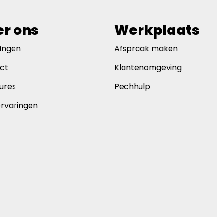
r ons
Werkplaats
gingen
Afspraak maken
ct
Klantenomgeving
ures
Pechhulp
ervaringen