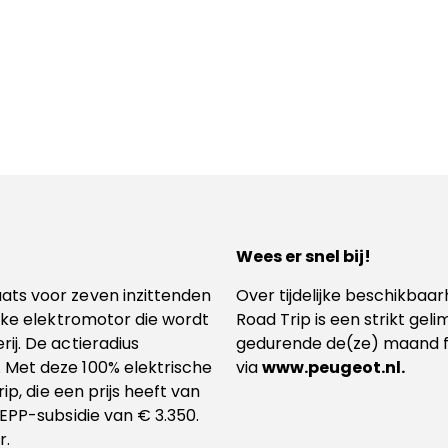
Wees er snel bij!
ats voor zeven inzittenden
Over tijdelijke beschikbaa
erke elektromotor die wordt
Road Trip is een strikt geli
ij. De actieradius
gedurende de(ze) maand fe
 Met deze 100% elektrische
via
www.peugeot.nl
.
ip, die een prijs heeft van
EPP-subsidie van € 3.350.
r.