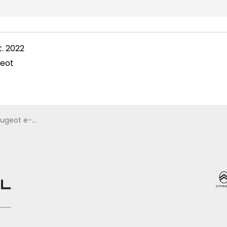
. 2022
eot
laatsen veelzijdig inzetbaar.