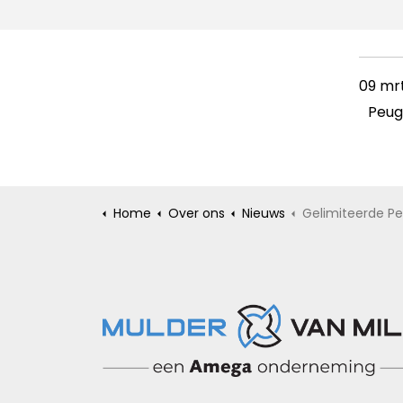
09 mrt
Peug
Home
Over ons
Nieuws
Gelimiteerde Peugeot e-Rifter road trip met 7 zitp