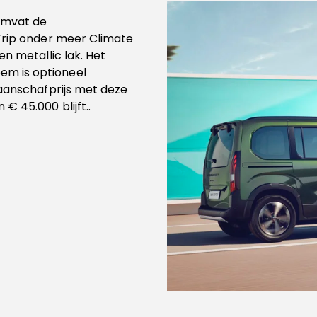
 omvat de
 Trip onder meer Climate
en metallic lak. Het
m is optioneel
 aanschafprijs met deze
€ 45.000 blijft..