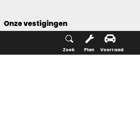
Onze vestigingen
Alblasserdam
Bedrijfswagencentrum
Zoek
Plan
Voorraad
Dordrecht
Dordrecht (Opel)
Gorinchem
Ridderkerk
Rotterdam
Sliedrecht
Over ons