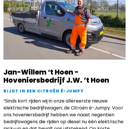
Jan-Willem ‘t Hoen -
Hoveniersbedrijf J.W. ’t Hoen
RIJDT IN EEN CITROËN Ë-JUMPY
“Sinds kort rijden wij in onze allereerste nieuwe
elektrische bedrijfswagen; de Citroën ë-Jumpy. Voor
ons hoveniersbedrijf hebben we naast negentien
bedrijfswagens die rijden op diesel nu één elektrische
pick-up en dat bevalt ons uitstekend. Op korte