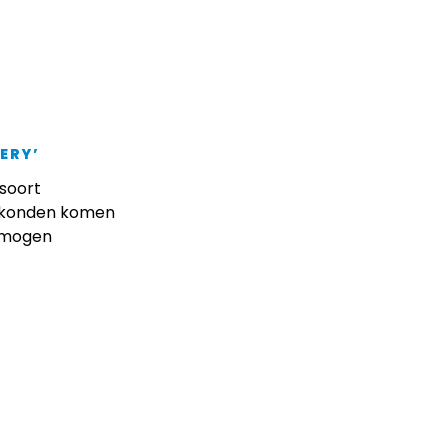
VERY’
 soort
r konden komen
ermogen