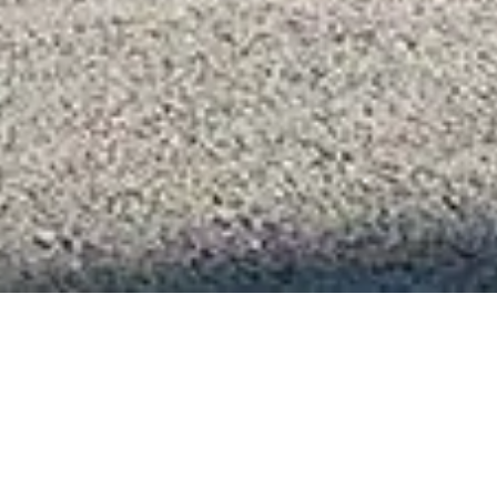
ocks-e KARGO: de elek