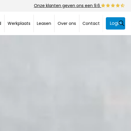
Onze klanten geven ons een 9.6
Login
d
Werkplaats
Leasen
Over ons
Contact