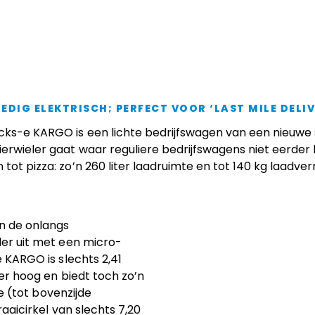
bedrijfswagen
LEDIG ELEKTRISCH; PERFECT VOOR ‘LAST MILE DELI
ocks-e KARGO is een lichte bedrijfswagen van een nieuwe
ierwieler gaat waar reguliere bedrijfswagens niet eerde
 tot pizza: zo’n 260 liter laadruimte en tot 140 kg laadv
an de onlangs
er uit met een micro-
 KARGO is slechts 2,41
er hoog en biedt toch zo’n
e (tot bovenzijde
aaicirkel van slechts 7,20