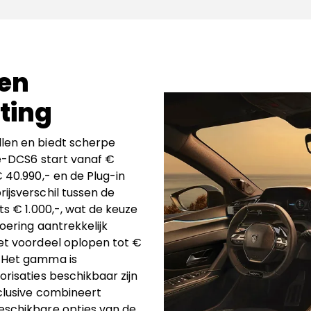
 en
sting
llen en biedt scherpe
5 e-DCS6 start vanaf €
€ 40.990,- en de Plug-in
ijsverschil tussen de
ts € 1.000,-, wat de keuze
oering aantrekkelijk
het voordeel oplopen tot €
. Het gamma is
orisaties beschikbaar zijn
xclusive combineert
beschikbare opties van de