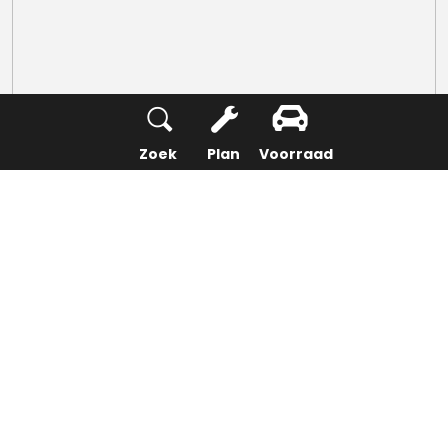
Zoek
Plan
Voorraad
Compass High Altitude
Met de High Altitude introduceert Jeep nog een
speciale editie van de Compass. Deze is ook
gebaseerd op de Limited-uitvoering, maar dan in
combinatie met de 97 kW (130 pk) sterke 1.5T e-
Hybrid met voorwielaandrijving en een 7-
trapsautomaat met dubbele koppeling. Met dit mild-
hybridesysteem (MHEV) wordt de Jeep Compass
volledig elektrisch aangedreven bij lage snelheden,