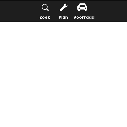
Zoek
Plan
Voorraad
12 feb. 2022
Citroen
Home
Over ons
Nieuws
Veranderingen op onze vestigingen in Alblasserdam en Sliedrecht (1)