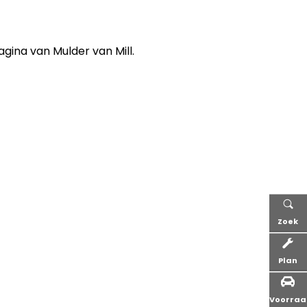
gina van Mulder van Mill.
Zoek
Plan
Voorra