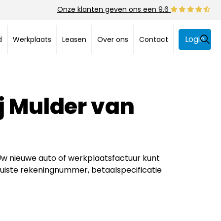
Onze klanten geven ons een 9.6
Login
d
Werkplaats
Leasen
Over ons
Contact
ij Mulder van
Uw nieuwe auto of werkplaatsfactuur kunt
 juiste rekeningnummer, betaalspecificatie