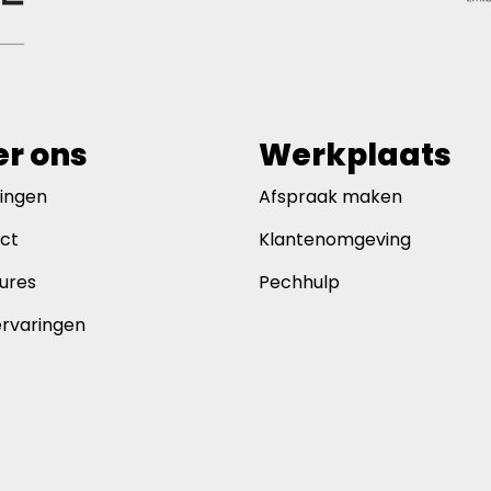
r ons
Werkplaats
gingen
Afspraak maken
ct
Klantenomgeving
ures
Pechhulp
ervaringen