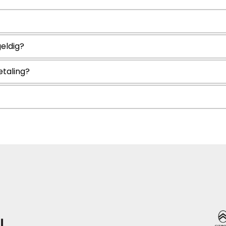
geldig?
etaling?