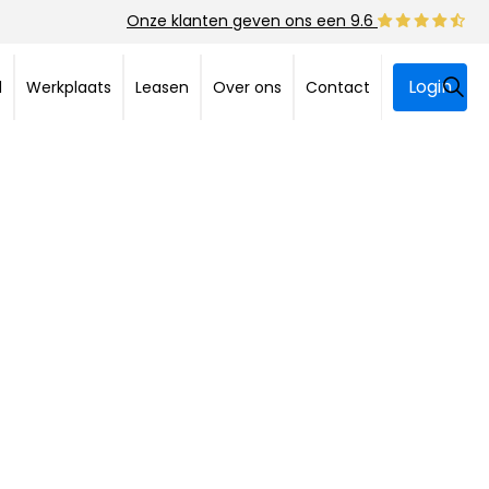
Onze klanten geven ons een 9.6
Login
d
Werkplaats
Leasen
Over ons
Contact