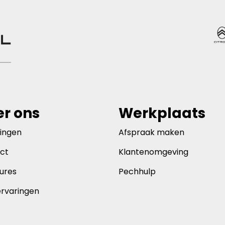
r ons
Werkplaats
gingen
Afspraak maken
ct
Klantenomgeving
ures
Pechhulp
ervaringen