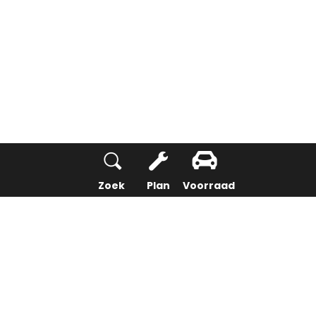
Zoek
Plan
Voorraad
Home
Opel
Personenauto's
Modellen
Corsa GSE