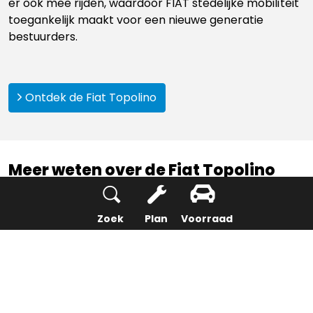
er ook mee rijden, waardoor FIAT stedelijke mobiliteit
toegankelijk maakt voor een nieuwe generatie
bestuurders.
Ontdek de Fiat Topolino
Meer weten over de Fiat Topolino
Corallo
De introductie van de
Fiat Topolino Corallo
Zoek
Plan
Voorraad
onderstreept hoe FIAT compacte, volledig
elektrische mobiliteit verder verfijnt met praktische
vernieuwingen. Met de nieuwe kleurstelling en het
vergrote 5,7-inch digitale instrumentenpaneel krijgt
de
FIAT Topolino
een frisse update die comfort en